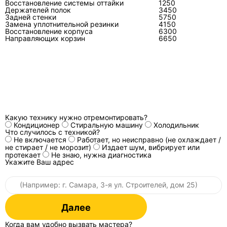
Восстановление системы оттайки
1250
Держателей полок
3450
Задней стенки
5750
Можно ли определить поломку по
Замена уплотнительной резинки
4150
Восстановление корпуса
6300
коду ошибки?
Направляющих корзин
6650
Код сужает область поиска, но не всегда
указывает на одну деталь. Его сверяют с
моделью, после чего проверяют датчики,
проводку, питание, исполнительные узлы и
платы.
Какую технику нужно отремонтировать?
Кондиционер
Стиральную машину
Холодильник
Что случилось с техникой?
Не включается
Почему кондиционер LG обмерзает?
Работает, но неисправно (не охлаждает /
не стирает / не морозит)
Издает шум, вибрирует или
протекает
Не знаю, нужна диагностика
Обмерзание вызывают слабый воздушный
Укажите Ваш адрес
поток, загрязнение испарителя или фильтров,
неисправность вентилятора или датчика, а
также проблемы холодильного контура.
Недостаток хладагента — только одна из
Далее
возможных причин.
Когда вам удобно вызвать мастера?