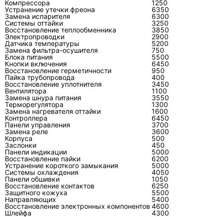
Компрессора
1250
Устранение утечки фреона
6350
Нужно ли заправлять кондиционер
Замена испарителя
6300
Системы оттайки
3250
при каждой чистке?
Восстановление теплообменника
3850
Электропроводки
2900
Нет. В герметичной системе хладагент не
Датчика температуры
5200
Замена фильтра-осушителя
750
расходуется. Заправку выполняют после
Блока питания
5500
Кнопки включения
подтверждения недостатка хладагента и
6450
Восстановление герметичности
950
устранения причины утечки либо после
Пайка трубопровода
400
Восстановление уплотнителя
3450
ремонта контура.
Вентилятора
1100
Замена шнура питания
3550
Терморегулятора
1300
Замена нагревателя оттайки
1600
Контроллера
6450
Панели управления
3700
Почему из внутреннего блока течёт
Замена реле
3600
вода?
Корпуса
500
Заслонки
450
Панели индикации
5000
Причиной бывает засор или перегиб дренажа,
Восстановление пайки
6200
неправильный уклон, повреждение поддона,
Устранение короткого замыкания
5000
Системы охлаждения
4050
разгерметизация соединения или обмерзание
Панели обшивки
1050
Восстановление контактов
6250
испарителя. Сначала определяют источник
Защитного кожуха
5500
воды, затем устраняют причину.
Направляющих
5400
Восстановление электронных компонентов
4600
Шлейфа
4300