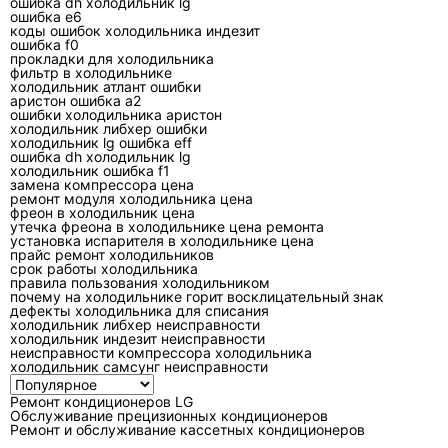
ошибка dh холодильник lg
тный
испаритель, поддон,
конденсата, подсос запаха
ошибка e6
запах
дренаж
из дренажа
коды ошибок холодильника индезит
ошибка f0
прокладки для холодильника
фильтр в холодильнике
Диагностика до замены деталей
холодильник атлант ошибки
аристон ошибка а2
ошибки холодильника аристон
Качественная диагностика строится от
холодильник либхер ошибки
холодильник lg ошибка eff
простого к сложному: визуальный осмотр,
ошибка dh холодильник lg
проверка воздушного потока и дренажа,
холодильник ошибка f1
замена компрессора цена
контроль питания, чтение ошибок, измерение
ремонт модуля холодильника цена
температур и электрических параметров,
фреон в холодильник цена
утечка фреона в холодильнике цена ремонта
затем проверка холодильного контура. Деталь
установка испарителя в холодильнике цена
прайс ремонт холодильников
меняют только после подтверждения дефекта.
срок работы холодильника
правила пользования холодильником
Для обычной сплит-системы оценивают
почему на холодильнике горит восклицательный знак
дефекты холодильника для списания
загрязнение испарителя и конденсатора,
холодильник либхер неисправности
холодильник индезит неисправности
состояние крыльчаток, клемм и межблочного
неисправности компрессора холодильника
кабеля, работу вентиляторов, датчиков и
холодильник самсунг неисправности
дренажа. При подозрении на утечку мастер
Ремонт кондиционеров LG
ищет её место, проводит проверку
Обслуживание прецизионных кондиционеров
Ремонт и обслуживание кассетных кондиционеров
герметичности и только после устранения