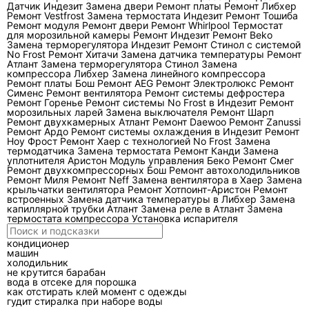
Датчик Индезит
Замена двери
Ремонт платы
Ремонт Либхер
зафиксировать режим, температуру в
Ремонт Vestfrost
Замена термостата Индезит
Ремонт Тошиба
Ремонт модуля
Ремонт двери
Ремонт Whirlpool
Термостат
помещении, код на дисплее, наличие шума,
для морозильной камеры
Ремонт Индезит
Ремонт Beko
Замена терморегулятора Индезит
запаха, воды и льда. Разбирать корпус,
Ремонт Стинол с системой
No Frost
Ремонт Хитачи
Замена датчика температуры
Ремонт
касаться силовых клемм, открывать
Атлант
Замена терморегулятора Стинол
Замена
компрессора Либхер
Замена линейного компрессора
сервисные вентили и стравливать хладагент
Ремонт платы Бош
Ремонт AEG
Ремонт Электролюкс
Ремонт
нельзя.
Сименс
Ремонт вентилятора
Ремонт системы дефростера
Ремонт Горенье
Ремонт системы No Frost в Индезит
Ремонт
морозильных ларей
Замена выключателя
Ремонт Шарп
Полезно записать модель с заводской
Ремонт двухкамерных Атлант
Ремонт Daewoo
Ремонт Zanussi
Ремонт Ардо
Ремонт системы охлаждения в Индезит
Ремонт
таблички, время появления проблемы и
Ноу Фрост
Ремонт Хаер с технологией No Frost
Замена
последовательность событий. Например:
термодатчика
Замена термостата
Ремонт Канди
Замена
уплотнителя Аристон
Модуль управления Беко
Ремонт Смег
внутренний блок запускается, жалюзи
Ремонт двухкомпрессорных Бош
Ремонт автохолодильников
Ремонт Миля
Ремонт Neff
Замена вентилятора в Хаер
Замена
открываются, вентилятор работает, наружный
крыльчатки вентилятора
Ремонт Хотпоинт-Аристон
Ремонт
блок не включается; либо охлаждение
встроенных
Замена датчика температуры в Либхер
Замена
капиллярной трубки Атлант
Замена реле в Атлант
Замена
появляется на несколько минут, после чего
термостата компрессора
Установка испарителя
испаритель покрывается льдом. Код ошибки
кондиционер
также нужно записывать полностью:
машин
одинаковые символы у разных серий могут
холодильник
не крутится барабан
иметь разную трактовку, поэтому
вода в отсеке для порошка
как отстирать клей момент с одежды
расшифровку сверяют с документацией
гудит стиралка при наборе воды
конкретной модели.