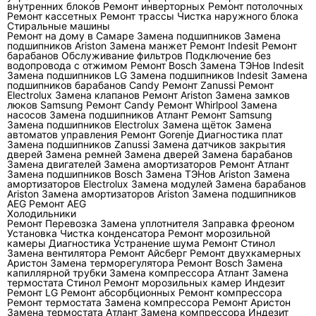
внутренних блоков
Ремонт инверторных
Ремонт потолочных
неисправность вентилятора, датчика
Ремонт кассетных
Ремонт трассы
Чистка наружного блока
Стиральные машины
температуры, четырёхходового клапана,
Ремонт на дому в Самаре
Замена подшипников
Замена
инверторного модуля или компрессора.
подшипников Ariston
Замена манжет
Ремонт Indesit
Ремонт
барабанов
Обслуживание фильтров
Подключение без
водопровода с отжимом
Ремонт Bosch
Замена ТЭНов Indesit
Первичная проверка начинается с режима
Замена подшипников LG
Замена подшипников Indesit
Замена
подшипников барабанов Candy
Ремонт Zanussi
Ремонт
работы, заданной температуры и состояния
Electrolux
Замена клапанов
Ремонт Ariston
Замена замков
фильтров. Затем оценивают разницу
люков Samsung
Ремонт Candy
Ремонт Whirlpool
Замена
насосов
Замена подшипников Атлант
Ремонт Samsung
температур воздуха на входе и выходе
Замена подшипников Electrolux
Замена щёток
Замена
автоматов управления
Ремонт Gorenje
Диагностика плат
внутреннего блока, равномерность обдува,
Замена подшипников Zanussi
Замена датчиков закрытия
состояние испарителя и наружного
дверей
Замена ремней
Замена дверей
Замена барабанов
Замена двигателей
Замена амортизаторов
Ремонт Атлант
теплообменника. Если воздушная часть
Замена подшипников Bosch
Замена ТЭНов Ariston
Замена
амортизаторов Electrolux
Замена модулей
Замена барабанов
исправна, переходят к холодильному контуру
Ariston
Замена амортизаторов Ariston
Замена подшипников
и электрике. Такой порядок отделяет обычное
AEG
Ремонт AEG
Холодильники
загрязнение кондиционера
от утечки или
Ремонт
Перевозка
Замена уплотнителя
Заправка фреоном
Установка
аппаратной неисправности.
Чистка конденсатора
Ремонт морозильной
камеры
Диагностика
Устранение шума
Ремонт Стинол
Замена вентилятора
Ремонт Айсберг
Ремонт двухкамерных
Аристон
Замена терморегулятора
Ремонт Bosch
Замена
Какие симптомы можно
капиллярной трубки
Замена компрессора Атлант
Замена
термостата Стинол
Ремонт морозильных камер Индезит
проверить до приезда мастера?
Ремонт LG
Ремонт абсорбционных
Ремонт компрессора
Ремонт термостата
Замена компрессора
Ремонт Аристон
Замена термостата Атлант
Замена компрессора Индезит
Пользователь может безопасно