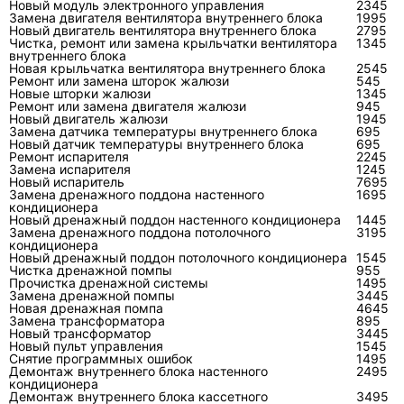
Новый модуль электронного управления
2345
Наружный
Удаляют пух, пыль и
Проходимость возду
Замена двигателя вентилятора внутреннего блока
1995
Новый двигатель вентилятора внутреннего блока
2795
теплообме
плотные загрязнения
состояние ламелей
Чистка, ремонт или замена крыльчатки вентилятора
1345
нник
внутреннего блока
Новая крыльчатка вентилятора внутреннего блока
2545
Ремонт или замена шторок жалюзи
545
Электрика
Осматривают клеммы,
Напряжение, ток, ко
Новые шторки жалюзи
1345
и
кабели, датчики и
коды ошибок
Ремонт или замена двигателя жалюзи
945
Новый двигатель жалюзи
автоматика
плату
1945
Замена датчика температуры внутреннего блока
695
Новый датчик температуры внутреннего блока
695
Ремонт испарителя
2245
Замена испарителя
Нужна ли заправка при каждом
1245
Новый испаритель
7695
обслуживании?
Замена дренажного поддона настенного
1695
кондиционера
Новый дренажный поддон настенного кондиционера
1445
Нет. Исправный герметичный контур не
Замена дренажного поддона потолочного
3195
кондиционера
расходует хладагент как топливо. Заправка
Новый дренажный поддон потолочного кондиционера
1545
нужна после подтверждённой утечки, ремонта
Чистка дренажной помпы
955
Прочистка дренажной системы
1495
контура, демонтажа с потерей хладагента или
Замена дренажной помпы
3445
Новая дренажная помпа
4645
при доказанном недовесе после корректных
Замена трансформатора
895
измерений.
Новый трансформатор
3445
Новый пульт управления
1545
Снятие программных ошибок
1495
Давление само по себе не определяет точную
Демонтаж внутреннего блока настенного
2495
кондиционера
массу хладагента: оно зависит от
Демонтаж внутреннего блока кассетного
3495