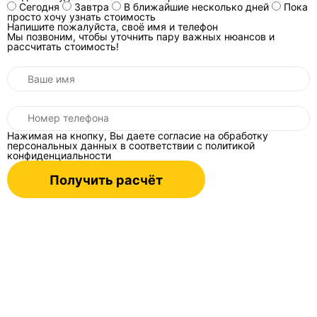
Сегодня
Завтра
В ближайшие несколько дней
Пока
просто хочу узнать стоимость
Напишите пожалуйста, своё имя и телефон
Мы позвоним, чтобы уточнить пару важных нюансов и
Можно ли включать кондиционер
рассчитать стоимость!
после появления запаха гари?
Нет. Устройство нужно отключить штатно и
обесточить. Запах гари может быть связан с
перегретым контактом, двигателем, платой
или проводкой; повторный запуск способен
Нажимая на кнопку, Вы даете согласие на обработку
персональных данных в соответствии
с политикой
увеличить повреждение.
конфиденциальности
Получить расчёт
Что спросить у мастера после
диагностики?
Нужно уточнить подтверждённую причину,
результаты измерений, перечень работ,
маркировку детали, необходимость
расходных материалов и способ контрольной
проверки после ремонта.