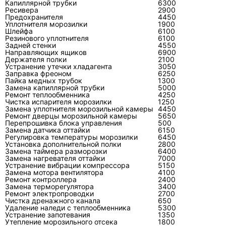
Капиллярной трубки
6300
быть понятны работа, детали, расходные
Ресивера
2900
Предохранителя
4450
материалы и условия, при которых цена
Уплотнителя морозилки
1900
изменится.
Шлейфа
6100
Резинового уплотнителя
6100
Задней стенки
4550
Настораживают точный диагноз по телефону
Направляющих ящиков
6900
Держателя полки
2100
без осмотра, обязательная заправка при
Устранение утечки хладагента
3050
любой жалобе, предложение заменить
Заправка фреоном
6250
Пайка медных трубок
1300
дорогой узел без измерений и отказ показать
Замена капиллярной трубки
5000
Ремонт теплообменника
снятую деталь или результаты проверки. Для
4250
Чистка испарителя морозилки
1250
сложных сплит-систем важен опыт не только с
Замена уплотнителя морозильной камеры
4450
Ремонт дверцы морозильной камеры
5650
брендом, но и с конкретным типом
Перепрошивка блока управления
500
оборудования. Базовые принципы
ремонта
Замена датчика оттайки
6150
Регулировка температуры морозилки
6450
сплит-систем
одинаковы, однако схемы, коды
Установка дополнительной полки
2800
Замена таймера разморозки
6400
и алгоритмы управления различаются по
Замена нагревателя оттайки
7000
сериям.
Устранение вибрации компрессора
5150
Замена мотора вентилятора
4100
Ремонт контроллера
2400
Замена терморегулятора
3400
Когда кондиционер выгоднее
Ремонт электропроводки
2700
Чистка дренажного канала
650
ремонтировать, а когда
Удаление наледи с теплообменника
5300
заменять?
Устранение запотевания
1350
Утепление морозильного отсека
1800