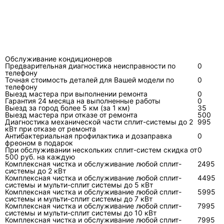
причины выполняет вакуумирование и
заправку кондиционера
. Добавление
хладагента без поиска утечки даёт временный
результат.
Обслуживание кондиционеров
Что входит в техническое
Предварительная диагностика неисправности по
0
телефону
обслуживание кондиционера
Точная стоимость деталей для Вашей модели по
0
телефону
LG?
Выезд мастера при выполнении ремонта
0
Гарантия 24 месяца на выполненные работы
0
Обслуживание включает очистку фильтров,
Выезд за город более 5 км (за 1 км)
35
Выезд мастера при отказе от ремонта
500
испарителя, крыльчатки, поддона и дренажа,
Диагностика механической части сплит-системы до 2
995
кВт при отказе от ремонта
проверку наружного блока, креплений,
Антибактериальная профилактика и дозаправка
0
электрических соединений, температурного
фреоном в подарок
При обслуживании нескольких сплит-систем скидка от
0
перепада и рабочих режимов. Состав работ
500 руб. на каждую
Комплексная чистка и обслуживание любой сплит-
2495
зависит от конструкции, доступности блоков и
системы до 2 кВт
степени загрязнения.
Комплексная чистка и обслуживание любой сплит-
4495
системы и мульти-сплит системы до 5 кВт
Комплексная чистка и обслуживание любой сплит-
5995
Фильтры грубой очистки пользователь может
системы и мульти-сплит системы до 7 кВт
Комплексная чистка и обслуживание любой сплит-
7995
промывать по инструкции к модели. Глубокая
системы и мульти-сплит системы до 10 кВт
мойка внутреннего блока требует защиты
Комплексная чистка и обслуживание любой сплит-
7995