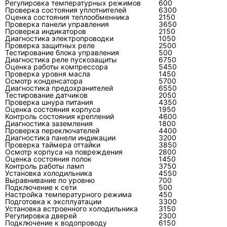
Регулировка температурных режимов
600
оборудование не соответствует текущей
Проверка состояния уплотнителей
6300
Оценка состояния теплообменника
2150
нагрузке помещения.
Проверка панели управления
3650
Проверка индикаторов
2150
Диагностика электропроводки
1050
Проверка защитных реле
2500
Что должно остаться после
Тестирование блока управления
500
правильно выполненного
Диагностика реле пускозащиты
6750
Оценка работы компрессора
5450
ремонта?
Проверка уровня масла
1450
Осмотр конденсатора
5700
Диагностика предохранителей
6550
После ремонта должны остаться не только
Тестирование датчиков
2050
Проверка шнура питания
4350
работающий кондиционер, но и понятное
Оценка состояния корпуса
1950
объяснение причины отказа, перечень
Контроль состояния креплений
4600
Диагностика заземления
1800
выполненных операций, данные о
Проверка переключателей
4400
Диагностика панели индикации
заменённых деталях и проверенный
3200
Проверка таймера оттайки
3850
результат. Это снижает вероятность
Осмотр корпуса на повреждения
2800
Оценка состояния полок
1450
повторной оплаты за ту же неисправность.
Контроль работы ламп
3750
Установка холодильника
4550
Для пользователя главный критерий —
Выравнивание по уровню
700
Подключение к сети
500
воспроизводимость: система несколько раз
Настройка температурного режима
450
Подготовка к эксплуатации
3300
запускается без ошибки, поддерживает
Установка встроенного холодильника
3150
заданный режим, не течёт, не обмерзает и не
Регулировка дверей
2300
Подключение к водопроводу
6150
создаёт посторонних звуков. Если