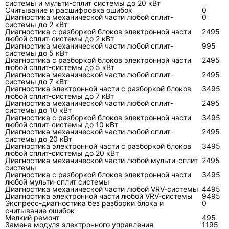
системы и мульти-сплит системы до 20 кВт
электроники и помещения от воды.
Считывание и расшифровка ошибок
0
Диагностика механической части любой сплит-
Наружный блок очищают с учётом состояния
0
системы до 2 кВт
ламелей и безопасного доступа. Если он
Диагностика с разборкой блоков электронной части
2495
любой сплит-системы до 2 кВт
установлен на фасаде без нормального
Диагностика механической части любой сплит-
995
подхода, обслуживание превращается в
системы до 5 кВт
Диагностика с разборкой блоков электронной части
2495
высотную работу, а не в бытовую чистку.
любой сплит-системы до 5 кВт
Диагностика механической части любой сплит-
2495
системы до 7 кВт
Диагностика электронной части с разборкой блоков
3495
Узел
Что делают
Что измеряют или
любой сплит-системы до 7 кВт
оценивают
Диагностика механической части любой сплит-
2495
системы до 10 кВт
Диагностика с разборкой блоков электронной части
3495
Фильтры и
Удаляют пыль и налёт
Равномерность
любой сплит-системы до 10 кВт
испаритель
без повреждения
воздушного потока 
Диагностика механической части любой сплит-
2495
системы до 20 кВт
ламелей
температуру воздух
Диагностика электронной части с разборкой блоков
3495
любой сплит-системы до 20 кВт
Крыльчатк
Очищают, проверяют
Шум, вибрацию,
Диагностика механической части любой мульти-сплит
2495
системы
а и
вращение и
стабильность оборо
Диагностика с разборкой блоков электронной части
3495
вентилятор
крепление
любой мульти-сплит системы
Диагностика механической части любой VRV-системы
4495
Диагностика электронной части любой VRV-системы
9495
Дренаж
Промывают канал,
Свободный отвод
Экспресс-диагностика без разборки блока и
0
проверяют поддон и
контрольного объё
считывание ошибок
Мелкий ремонт
уклон
воды
495
Замена модуля электронного управления
1195