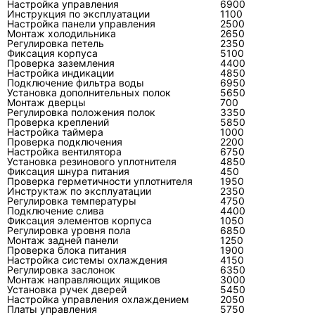
Настройка управления
6900
Инструкция по эксплуатации
1100
проводилась
чистка наружного блока
, ремонт
Настройка панели управления
2500
электроники или работа с холодильным
Монтаж холодильника
2650
Регулировка петель
2350
контуром, каждый этап должен быть связан с
Фиксация корпуса
5100
Проверка заземления
4400
диагностическим выводом, а не добавлен в
Настройка индикации
4850
заказ «на всякий случай».
Подключение фильтра воды
6950
Установка дополнительных полок
5650
Монтаж дверцы
700
Регулировка положения полок
3350
FAQ
Проверка креплений
5850
Настройка таймера
1000
Проверка подключения
2200
Настройка вентилятора
6750
Установка резинового уплотнителя
4850
Фиксация шнура питания
450
Как часто нужно обслуживать
Проверка герметичности уплотнителя
1950
кондиционер LG?
Инструктаж по эксплуатации
2350
Регулировка температуры
4750
Подключение слива
4400
Периодичность зависит от пыли,
Фиксация элементов корпуса
1050
интенсивности работы, животных, этажа и
Регулировка уровня пола
6850
Монтаж задней панели
1250
состояния наружного блока. Проверка нужна
Проверка блока питания
1900
Настройка системы охлаждения
4150
раньше, если снизился поток воздуха,
Регулировка заслонок
6350
появился запах, шум, вода или обмерзание.
Монтаж направляющих ящиков
3000
Установка ручек дверей
5450
Настройка управления охлаждением
2050
Платы управления
5750