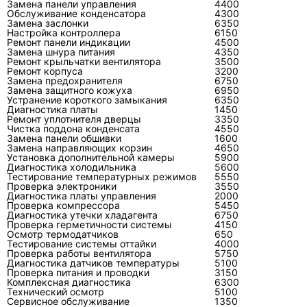
Замена панели управления
4400
Решение зависит от стоимости ключевого
Обслуживание конденсатора
4300
Замена заслонки
6350
узла, состояния теплообменников и трассы,
Настройка контроллера
6150
Ремонт панели индикации
доступности совместимых деталей, общего
4500
Замена шнура питания
4350
износа и качества прежнего монтажа. Один
Ремонт крыльчатки вентилятора
3500
Ремонт корпуса
3200
дорогой дефект ещё не делает замену
Замена предохранителя
6750
обязательной, но сочетание коррозии, утечек
Замена защитного кожуха
6950
Устранение короткого замыкания
6350
и повреждения электроники меняет
Диагностика платы
1450
Ремонт уплотнителя дверцы
3350
экономику ремонта.
Чистка поддона конденсата
4550
Замена панели обшивки
1600
Для сравнения нужны две цифры: полная
Замена направляющих корзин
4650
Установка дополнительной камеры
5900
стоимость восстановления с устранением
Диагностика холодильника
5600
Тестирование температурных режимов
5550
причины и стоимость замены с демонтажем,
Проверка электроники
3550
монтажом, материалами и возможной
Диагностика платы управления
2000
Проверка компрессора
5450
переделкой трассы. Старую систему разумно
Диагностика утечки хладагента
6750
Проверка герметичности системы
4150
сохранять, если корпус и теплообменники
Осмотр термодатчиков
650
целы, детали доступны, а после ремонта
Тестирование системы оттайки
4000
Проверка работы вентилятора
5750
параметры возвращаются к норме. Замена
Диагностика датчиков температуры
5100
Проверка питания и проводки
логичнее, когда ремонт затрагивает
3150
Комплексная диагностика
6300
несколько дорогих узлов, трасса
Технический осмотр
5100
Сервисное обслуживание
1350
негерметична в недоступном месте или