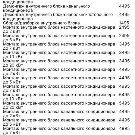
температуры, режима, тепловой нагрузки и
кондиционера
Демонтаж внутреннего блока канального
4495
типа вещества. На наружном блоке
кондиционера
Демонтаж внутреннего блока напольно-потолочного
указываются марка и заводская масса
4495
кондиционера
хладагента, а для удлинённой трассы
Сборка/разборка внутреннего блока
1495
Монтаж внутреннего блока настенного кондиционера
2495
производитель может задавать добавку на
до 2 кВт
метр. Поэтому мастер сверяет шильдик, длину
Монтаж внутреннего блока настенного кондиционера
2495
до 5 кВт
трассы и сервисные данные. Работы с
Монтаж внутреннего блока настенного кондиционера
3495
до 7 кВт
контуром должны включать проверку
Монтаж внутреннего блока настенного кондиционера
3495
герметичности; при ремонте трассы уместна
до 10 кВт
Монтаж внутреннего блока настенного кондиционера
3495
отдельная
диагностика фреоновой
до 20 кВт
Монтаж внутреннего блока кассетного кондиционера
4495
магистрали
.
до 2 кВт
Монтаж внутреннего блока кассетного кондиционера
4495
до 5 кВт
Монтаж внутреннего блока кассетного кондиционера
4995
Практический критерий:
если
до 7 кВт
предлагают «долить фреон» без осмотра
Монтаж внутреннего блока кассетного кондиционера
5495
до 10 кВт
соединений, поиска следов масла,
Монтаж внутреннего блока кассетного кондиционера
5495
до 20 кВт
проверки температур и объяснения
Монтаж внутреннего блока канального кондиционера
4495
причины потери, это не законченная
до 2 кВт
Монтаж внутреннего блока канального кондиционера
4495
диагностика. Хладагент не исчезает из
до 5 кВт
Монтаж внутреннего блока канального кондиционера
герметичного контура сам по себе.
4995
до 7 кВт