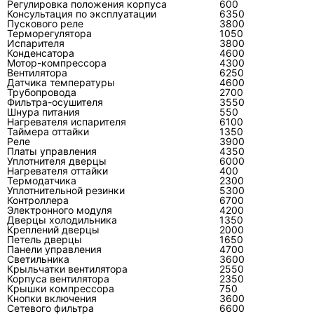
Надёжный ремонт заканчивается
Регулировка положения корпуса
600
Консультация по эксплуатации
6350
контрольным запуском во всех нужных
Пускового реле
3800
Терморегулятора
1050
режимах. После работ проверяют отсутствие
Испарителя
3800
ошибок, стабильность вентиляторов и
Конденсатора
4600
Мотор-компрессора
4300
компрессора, температуру воздуха, отвод
Вентилятора
6250
Датчика температуры
конденсата, герметичность соединений и
4600
Трубопровода
2700
отсутствие постороннего шума. При замене
Фильтра-осушителя
3550
Шнура питания
550
компрессора отдельно оценивают состояние
Нагревателя испарителя
6100
контура и причину его отказа; страница о
Таймера оттайки
1350
Реле
3900
замене компрессоров
полезна только как
Платы управления
4350
Уплотнителя дверцы
6000
описание операции, но решение принимают
Нагревателя оттайки
400
после измерений.
Термодатчика
2300
Уплотнительной резинки
5300
Контроллера
6700
Электронного модуля
4200
Как оценить специалиста до
Дверцы холодильника
1350
Креплений дверцы
2000
начала работ?
Петель дверцы
1650
Панели управления
4700
Компетентный специалист сначала уточняет
Светильника
3600
Крыльчатки вентилятора
2550
модель и симптомы, затем объясняет план
Корпуса вентилятора
2350
Крышки компрессора
750
проверки и отделяет диагностику от
Кнопки включения
3600
предполагаемого ремонта. В смете должны
Сетевого фильтра
6600