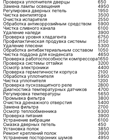
Проверка уплотнителя дверцы
650
Замена лампы освещения
может быть вызвана не только платой.
4950
Регулировка дверных петель
1950
Причиной бывает неправильная
Чистка вентилятора
3500
Очистка испарителя
2550
коммутация, повреждённый кабель,
Обработка антикоррозийным средством
5900
плохой контакт, отклонение питания или
Чистка сливного канала
6100
Удаление наледи
3900
неисправность одного из подключённых
Проверка уровня хладагента
6750
Профилактическая продувка системы
3150
узлов.
Удаление плесени
5300
Обработка антибактериальным составом
1050
Чистка поддона для конденсата
4650
Проверка работоспособности компрессора
1650
Проверка системы оттайки
3200
Почему ремонт «по симптому»
Осмотр электроники
4400
Проверка герметичности корпуса
2100
приводит к переделке?
Обработка уплотнителя
5950
Чистка уплотнителя
1200
Проверка пускозащитного реле
2800
Потому что симптом показывает результат, а
Диагностика температурных датчиков
4700
не первопричину. Течь можно временно
Регулировка температуры
5650
Промывка фильтра
3800
убрать прочисткой шланга, но она вернётся,
Очистка дренажного отверстия
5400
Замена фильтра
2700
если испаритель обмерзает; новую плату
Осмотр теплообменника
6300
можно повредить повторно, если не
Проверка питания
3900
Устранение вибрации
6100
устранить короткое замыкание двигателя или
Смазка дверных петель
450
Установка полок
3850
скачки питания.
Ремонт креплений полок
3900
Устранение посторонних шумов
4950