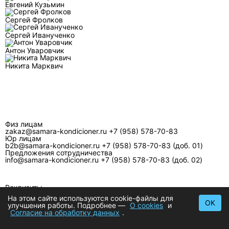
Евгений Кузьмин
Сергей Фролков
Сергей Иванученко
Антон Уваровчик
Никита Марквич
Физ лицам
zakaz@samara-kondicioner.ru
+7 (958) 578-70-83
Юр лицам
b2b@samara-kondicioner.ru
+7 (958) 578-70-83 (доб. 01)
Предложения сотрудничества
info@samara-kondicioner.ru
+7 (958) 578-70-83 (доб. 02)
Реквизиты
Наименование
На этом сайте используются cookie-файлы для
ООО Регион Монтаж
ОК
улучшения работы. Подробнее —
О cookies
и
Адрес
Согласие на обработку данных
.
Санкт-Петербург, ул. Трефолева, 15
ИНН