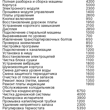
Полная разборка и сборка машины
4200
Первый:
загрязнённый наружный
Корпуса
5000
Электронного модуля
2300
теплообменник повышает температуру и
Прошивка модуля управления
1400
нагрузку на компрессор. В жару такая
Платы управления
2600
Кнопки включения
950
система может отключаться по защите,
Восстановление дорожек платы
1950
Устранение короткого замыкания
хотя внутри помещения пользователь
2100
Дисплея
2850
видит только слабое охлаждение.
Подключение стиральной машины
1000
Выравнивание по уровню
700
Извлечение транспортировочных болтов
650
Второй:
лёд на испарителе не доказывает
Проверка заземления
850
нехватку хладагента. Он также появляется
Настройка программ
950
Подключение к канализации
1200
при слабом воздушном потоке,
Установка в нишу
1300
Восстановление электроцепей
2200
загрязнении, неисправности вентилятора
Чистка блока сушки
1100
или датчика.
Устранение вибрации
1800
Шумоизоляция корпуса
1700
Смена датчика уровня воды
1500
Третий:
след масла на соединении
Смена защитного термодатчика
1600
Очистка от плесени и запахов
1000
холодильного контура служит косвенным
Ремонт люка (петли, замки)
1350
признаком утечки, поскольку масло
Ремонт платы индикации
1900
Обслуживание холодильников
циркулирует вместе с хладагентом. Но
Очистка конденсатора
6750
Чистка дренажной системы
4000
место всё равно проверяют прибором или
Разморозка испарителя
3900
опрессовкой.
Промывка капиллярной трубки
1200
Удаление неприятного запаха
2300
Регулировка термостата
5350
Четвёртый:
ошибка связи между блоками