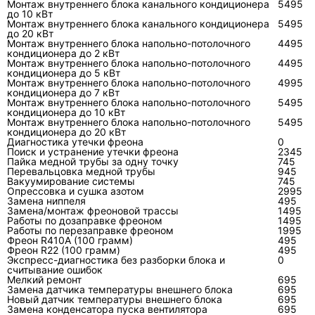
Монтаж внутреннего блока канального кондиционера
5495
до 10 кВт
Монтаж внутреннего блока канального кондиционера
5495
до 20 кВт
Чем обслуживание отличается
Монтаж внутреннего блока напольно-потолочного
4495
кондиционера до 2 кВт
от ремонта?
Монтаж внутреннего блока напольно-потолочного
4495
кондиционера до 5 кВт
Монтаж внутреннего блока напольно-потолочного
4995
Обслуживание восстанавливает нормальные
кондиционера до 7 кВт
условия работы исправного оборудования, а
Монтаж внутреннего блока напольно-потолочного
5495
кондиционера до 10 кВт
ремонт устраняет подтверждённый дефект.
Монтаж внутреннего блока напольно-потолочного
5495
кондиционера до 20 кВт
Чистка не восстановит сгоревший модуль, а
Диагностика утечки фреона
0
замена платы не исправит перегрев,
Поиск и устранение утечки фреона
2345
Пайка медной трубы за одну точку
745
вызванный забитым наружным
Перевальцовка медной трубы
945
теплообменником.
Вакуумирование системы
745
Опрессовка и сушка азотом
2995
Замена ниппеля
495
Замена/монтаж фреоновой трассы
1495
Критери
Техническое обслуживание
Ремон
Работы по дозаправке фреоном
1495
й
Работы по перезаправке фреоном
1995
Фреон R410A (100 грамм)
495
Фреон R22 (100 грамм)
495
Цель
Удалить загрязнения, проверить
Найти 
Экспресс-диагностика без разборки блока и
0
режимы и предупредить отказ
неиспр
считывание ошибок
Мелкий ремонт
695
Замена датчика температуры внешнего блока
695
Основани
Регламент, загрязнение, снижение
Ошибка
Новый датчик температуры внешнего блока
695
Замена конденсатора пуска вентилятора
е
воздушного потока
695
провод