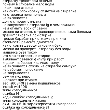
стиралку трясет при отжиме
почему в стиралке мало воды
пищит при стирке
как снять блокировку от детей на стиралке
Симпт
Что проверяют
Возможные причины
из стиралки пена полезла
ом
первым
не включается
долго стирает стирака
не запускается стиралка lg в чем причина
Не
Режим, фильтры,
Загрязнение, утечка,
чем отмыть воск от свечи
охлажд
расход воздуха,
датчик, плата, компрессор
можно ли стирать с транспортировочными болтами
трещит стиралка при стирке
ает
наружный блок
гремит барабан при отжиме причины
стоимость ремонта двигателя
Течёт
Поддон, дренажный
Засор, перегиб,
как открыть дверцу стиралки беко
можно ли проверить стиралку без воды
вода
шланг, уклон,
разгерметизация, лёд на
машинка бьет током
обмерзание
испарителе
что может сгореть в стирке
выбивает сетевой фильтр при работ
индезит набирает и сливает воду
Шумит
Крепления,
Дисбаланс, износ
не включается отжим на стиралке самсунг
или
крыльчатка,
подшипника, ослабленны
не работает полоскание
не закрывается
вибрир
вентилятор,
крепёж, касание трубок
режим пух перо
ует
наружный блок
щелкает при стирке
aeg ls60840l замена подшипников
indesit wisl 106
Выдаёт
Полный код,
Датчики, связь блоков,
типы холодильников
ошибк
модель, момент
питание, вентилятор,
ошибка f4
коды ошибок холодильника lg
у
появления
инвертор
типы холодильных камер
скм 100 н5 10 характеристики компрессор
Неприя
Фильтры,
Биоплёнка, пыль, застой
ошибка на холодильнике а1