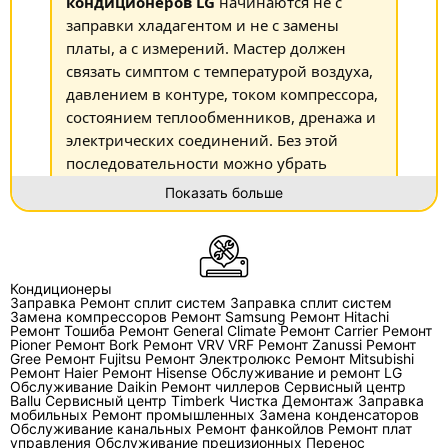
кондиционеров LG
начинаются не с
заправки хладагентом и не с замены
платы, а с измерений. Мастер должен
связать симптом с температурой воздуха,
давлением в контуре, током компрессора,
состоянием теплообменников, дренажа и
электрических соединений. Без этой
последовательности можно убрать
проявление неисправности, но оставить
Показать больше
её причину.
Почему кондиционер LG
Кондиционеры
Заправка
Ремонт сплит систем
Заправка сплит систем
перестал охлаждать?
Замена компрессоров
Ремонт Samsung
Ремонт Hitachi
Ремонт Тошиба
Ремонт General Climate
Ремонт Carrier
Ремонт
Pioner
Ремонт Bork
Ремонт VRV VRF
Ремонт Zanussi
Ремонт
Слабое охлаждение не указывает на одну
Gree
Ремонт Fujitsu
Ремонт Электролюкс
Ремонт Mitsubishi
Ремонт Haier
Ремонт Hisense
Обслуживание и ремонт LG
конкретную поломку. Его вызывают
Обслуживание Daikin
Ремонт чиллеров
Сервисный центр
загрязнённые фильтры и теплообменники,
Ballu
Сервисный центр Timberk
Чистка
Демонтаж
Заправка
мобильных
Ремонт промышленных
Замена конденсаторов
недостаточный расход воздуха, утечка
Обслуживание канальных
Ремонт фанкойлов
Ремонт плат
управления
хладагента, обмерзание испарителя,
Обслуживание прецизионных
Перенос