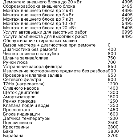
Демонтаж внешнего блока до 20 кВт
4995
Если наружный блок не запускается,
Сборка/разборка внешнего блока
2495
проверяют питание, связь между блоками,
Монтаж внешнего блока до 2 кВт
4495
Монтаж внешнего блока до 5 кВт
4495
датчики, вентилятор и силовую часть. Для
Монтаж внешнего блока до 7 кВт
5495
Монтаж внешнего блока до 10 кВт
5495
инверторной модели диагностика требует
Монтаж внешнего блока до 20 кВт
5495
понимания алгоритма управления и
Услуги автовышки для высотных работ
6995
Услуги альпиниста для высотных работ
8495
безопасного измерения цепей постоянного
Обслуживание стиральных машин
Вызов мастера + диагностика при ремонте
0
напряжения; поэтому
ремонт инверторного
Диагностика без ремонта
400
кондиционера
нельзя сводить к пробной
Чистка сливного патрубка
800
Шланга залива/слива
750
замене платы. При подтверждённом дефекте
Ручки люка
700
Устранение засора фильтра
850
электроники возможен
ремонт платы
Извлечение постороннего предмета без разбора
900
управления
, но сначала исключают внешние
Проверка и клапана залива
950
Сетевого фильтра
900
причины: нестабильное питание, короткое
ТЭНа (нагревателя)
1200
Сливного насоса
замыкание двигателя, повреждение кабеля и
1400
Щёток двигателя
1300
попадание влаги.
Амортизаторов
1500
Ремня привода
1250
Клапана подачи воды
1350
Прессостата
1450
Блока индикации
1600
Датчика температуры
1200
Под капотом: четыре
Подшипников
2500
Крестовины
2800
инженерных нюанса
Бака
3800
Барабана
3700