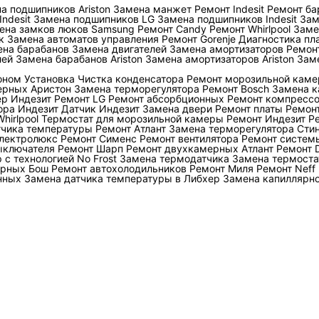
а подшипников Ariston
Замена манжет
Ремонт Indesit
Ремонт ба
ndesit
Замена подшипников LG
Замена подшипников Indesit
Зам
сплит-системы мастер обычно работает с одним холод
ена замков люков Samsung
Ремонт Candy
Ремонт Whirlpool
Заме
к
Замена автоматов управления
Ремонт Gorenje
Диагностика пл
лерной системе дополнительно приходится учитывать на
ена барабанов
Замена двигателей
Замена амортизаторов
Ремонт
лей
Замена барабанов Ariston
Замена амортизаторов Ariston
Зам
запорную арматуру, расходомеры, реле протока, буферн
у потребителей. Если проблема находится на стороне т
оном
Установка
Чистка конденсатора
Ремонт морозильной кам
ерных Аристон
Замена терморегулятора
Ремонт Bosch
Замена к
ряют
фанкойлы
; если холодоснабжение связано с венти
р Индезит
Ремонт LG
Ремонт абсорбционных
Ремонт компресс
ора Индезит
Датчик Индезит
Замена двери
Ремонт платы
Ремон
иагностика в рамках
ремонта промышленного климатиче
hirlpool
Термостат для морозильной камеры
Ремонт Индезит
Р
тчика температуры
Ремонт Атлант
Замена терморегулятора Сти
лектролюкс
Ремонт Сименс
Ремонт вентилятора
Ремонт систем
ы указывают на конкретную группу н
ыключателя
Ремонт Шарп
Ремонт двухкамерных Атлант
Ремонт 
 с технологией No Frost
Замена термодатчика
Замена термоста
орных Бош
Ремонт автохолодильников
Ремонт Миля
Ремонт Neff
ляется диагнозом. Он показывает условие, при которо
нных
Замена датчика температуры в Либхер
Замена капиллярно
я вывода нужны показания давления и температуры, ток
тура воды на входе и выходе, фактический расход, сост
ные причины
Что измеряют