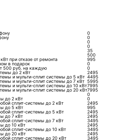
данных
ерегрев,
Манометрический коллектор,
Соотве
ение,
термодатчики, сервисное
нагруз
ефону
0
а нагнетания
программное обеспечение
окруж
фону
0
0
0
епад
Расходомер, манометры,
Достат
35
T
контактные термометры
испари
500
кВт при отказе от ремонта
995
еля
завозд
ном в подарок
0
т 500 руб. на каждую
0
темы до 2 кВт
2495
, перекос
Мультиметр, токовые клещи,
Нагруз
темы и мульти-сплит системы до 5 кВт
4495
опротивление
мегаомметр
докуме
темы и мульти-сплит системы до 7 кВт
5995
темы и мульти-сплит системы до 10 кВт
7995
утечки
темы и мульти-сплит системы до 20 кВт
7995
0
ы до 2 кВт
0
тчиков,
Сервисный интерфейс,
Логиче
юбой сплит-системы до 2 кВт
2495
ы до 5 кВт
995
рнал аварий,
электрическая схема, измерение
фактич
юбой сплит-системы до 5 кВт
2495
ходов
на клеммах
команд
ы до 7 кВт
2495
юбой сплит-системы до 7 кВт
3495
ы до 10 кВт
2495
е,
Осмотр, термометрия, замер
Нормал
юбой сплит-системы до 10 кВт
3495
ы до 20 кВт
2495
ный напор,
перепада
после 
любой сплит-системы до 20 кВт
3495