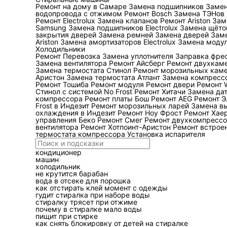
Ремонт на дому в Самаре
Замена подшипников
Замен
водопровода с отжимом
Ремонт Bosch
Замена ТЭНов I
При ремонте бытовой 
Ремонт Electrolux
Замена клапанов
Ремонт Ariston
Зам
Samsung
Замена подшипников Electrolux
Замена щёто
двумя блоками. В чил
закрытия дверей
Замена ремней
Замена дверей
Зам
Ariston
Замена амортизаторов Electrolux
Замена моду
расширительный бак, 
Холодильники
теплоносителя и работ
Ремонт
Перевозка
Замена уплотнителя
Заправка фре
Замена вентилятора
Ремонт Айсберг
Ремонт двухкам
одновременно прове
Замена термостата Стинол
Ремонт морозильных каме
Аристон
Замена термостата Атлант
Замена компресс
объектами, полезна д
Ремонт Тошиба
Ремонт модуля
Ремонт двери
Ремонт W
Стинол с системой No Frost
Ремонт Хитачи
Замена да
компрессора
Ремонт платы Бош
Ремонт AEG
Ремонт Э
Какие симптом
Frost в Индезит
Ремонт морозильных ларей
Замена в
охлаждения в Индезит
Ремонт Ноу Фрост
Ремонт Хаер
управления Беко
Ремонт Смег
Ремонт двухкомпресс
Один код ошибки не яв
вентилятора
Ремонт Хотпоинт-Аристон
Ремонт встрое
термостата компрессора
Установка испарителя
остановил агрегат. Дл
вентиляторов, темпера
кондиционер
машин
история аварий.
холодильник
не крутится барабан
вода в отсеке для порошка
как отстирать клей момент с одежды
Симптом
Вероят
гудит стиралка при наборе воды
стиралку трясет при отжиме
почему в стиралке мало воды
пищит при стирке
как снять блокировку от детей на стиралке