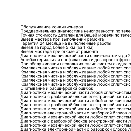
Холодил
Давления, п
ьный
переохлажд
Обслуживание кондиционеров
Предварительная диагностика неисправности по тел
контур
температур
Точная стоимость деталей для Вашей модели по теле
Выезд мастера при выполнении ремонта
Гарантия 24 месяца на выполненные работы
Гидравл
Расход, пер
Выезд за город более 5 км (за 1 км)
ический
давления, Δ
Выезд мастера при отказе от ремонта
Диагностика механической части сплит-системы до 2 
контур
теплоносит
Антибактериальная профилактика и дозаправка фрео
При обслуживании нескольких сплит-систем скидка о
Комплексная чистка и обслуживание любой сплит-сис
Электри
Напряжение
Комплексная чистка и обслуживание любой сплит-сис
ческая
фаз, ток, с
Комплексная чистка и обслуживание любой сплит-сис
Комплексная чистка и обслуживание любой сплит-сис
часть
изоляции
Комплексная чистка и обслуживание любой сплит-сис
Считывание и расшифровка ошибок
Диагностика механической части любой сплит-систем
Автомат
Сигналы да
Диагностика с разборкой блоков электронной части л
Диагностика механической части любой сплит-систем
ика
уставки, жу
Диагностика с разборкой блоков электронной части л
команды вы
Диагностика механической части любой сплит-систем
Диагностика электронной части с разборкой блоков л
Диагностика механической части любой сплит-систем
Теплооб
Загрязнени
Диагностика с разборкой блоков электронной части л
Диагностика механической части любой сплит-систем
менник
температур
Диагностика электронной части с разборкой блоков 