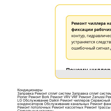
Ремонт чиллера на
фиксации рабочих
контур, гидравличе
устраняется следств
ошибочный сигнал д
Почему чиллер
Чиллер охлаждает вод
технологическому обо
Кондиционеры
агрегата может быть 
Заправка
Ремонт сплит систем
Заправка сплит систе
Pioner
Ремонт Bork
Ремонт VRV VRF
Ремонт Zanussi
Ре
за грязного конденсат
LG
Обслуживание Daikin
Ремонт чиллеров
Сервисный 
а защита по замерзани
конденсаторов
Обслуживание канальных
Ремонт фан
Ремонт потолочных
Ремонт кассетных
Ремонт трассы
температуры.
Стиральные машины