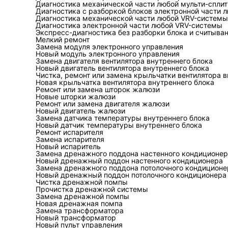
и
падение да
Диагностика механической части любой мульти-спли
Диагностика с разборкой блоков электронной части 
Диагностика механической части любой VRV-системы
Диагностика электронной части любой VRV-системы
Экспресс-диагностика без разборки блока и считыва
Состав ремонтн
Мелкий ремонт
Замена модуля электронного управления
Новый модуль электронного управления
Состав работ определя
Замена двигателя вентилятора внутреннего блока
замена фильтра-осушит
Новый двигатель вентилятора внутреннего блока
Чистка, ремонт или замена крыльчатки вентилятора в
терморегулирующего и
Новая крыльчатка вентилятора внутреннего блока
Ремонт или замена шторок жалюзи
восстановление кабель
Новые шторки жалюзи
Ремонт или замена двигателя жалюзи
вентиляторов и элемен
Новый двигатель жалюзи
Замена датчика температуры внутреннего блока
восстановление насоса
Новый датчик температуры внутреннего блока
Ремонт испарителя
Замена компрессора
с
Замена испарителя
Новый испаритель
части, масла и причин
Замена дренажного поддона настенного кондиционе
Новый дренажный поддон настенного кондиционера
кислоты и продукты р
Замена дренажного поддона потолочного кондиционе
Новый дренажный поддон потолочного кондиционера
фильтров и контроля м
Чистка дренажной помпы
Прочистка дренажной системы
Замена дренажной помпы
Ремонт или зам
Новая дренажная помпа
Замена трансформатора
Новый трансформатор
Решение принимают по
Новый пульт управления