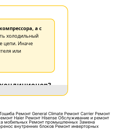
компрессора, а с
ть холодильный
е цепи. Иначе
ителя или
 кондиционер?
д к фанкойлам,
неисправность одного
ысокому давлению из-
Тошиба
Ремонт General Climate
Ремонт Carrier
Ремонт
емонт Haier
Ремонт Hisense
Обслуживание и ремонт
да через испаритель,
ка мобильных
Ремонт промышленных
Замена
ого датчика
ренос внутренних блоков
Ремонт инверторных