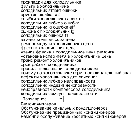
перегревае
загрязн
прокладки для холодильника
фильтр в холодильнике
тся
холодильник атлант ошибки
аристон ошибка а2
ошибки холодильника аристон
холодильник либхер ошибки
Диагностика чи
холодильник lg ошибка eff
ошибка dh холодильник lg
случайную зам
холодильник ошибка f1
замена компрессора цена
ремонт модуля холодильника цена
Правильная диагностик
фреон в холодильник цена
утечка фреона в холодильнике цена ремонта
серийный номер, тип и
установка испарителя в холодильнике цена
прайс ремонт холодильников
дефекта. Затем осматр
срок работы холодильника
разъёмов. После этого
правила пользования холодильником
почему на холодильнике горит восклицательный знак
контур под нагрузкой.
дефекты холодильника для списания
холодильник либхер неисправности
холодильник индезит неисправности
Плата управления може
неисправности компрессора холодильника
холодильник самсунг неисправности
повреждения входной 
температурой, наличи
Ремонт чиллеров
Обслуживание канальных кондиционеров
механизмы. Компонен
Обслуживание прецизионных кондиционеров
Ремонт и обслуживание кассетных кондиционеров
исключения внешней 
Узел
Контрольн