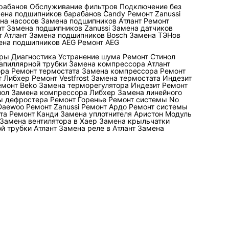
рабанов
Обслуживание фильтров
Подключение без
ена подшипников барабанов Candy
Ремонт Zanussi
ильным контуром и
на насосов
Замена подшипников Атлант
Ремонт
ат
Замена подшипников Zanussi
Замена датчиков
сосную группу,
 Атлант
Замена подшипников Bosch
Замена ТЭНов
ена подшипников AEG
Ремонт AEG
ую ёмкость, качество
ерминалов,
еры
Диагностика
Устранение шума
Ремонт Стинол
апиллярной трубки
Замена компрессора Атлант
ляцией и крупными
ора
Ремонт термостата
Замена компрессора
Ремонт
т Либхер
Ремонт Vestfrost
Замена термостата Индезит
ского оборудования
.
емонт Beko
Замена терморегулятора Индезит
Ремонт
нол
Замена компрессора Либхер
Замена линейного
ы дефростера
Ремонт Горенье
Ремонт системы No
еисправностей?
Daewoo
Ремонт Zanussi
Ремонт Ардо
Ремонт системы
та
Ремонт Канди
Замена уплотнителя Аристон
Модуль
Замена вентилятора в Хаер
Замена крыльчатки
м контроллер
й трубки Атлант
Замена реле в Атлант
Замена
и компрессоров и
ояние контакторов и
Ошибка
поверхностного
ремонта