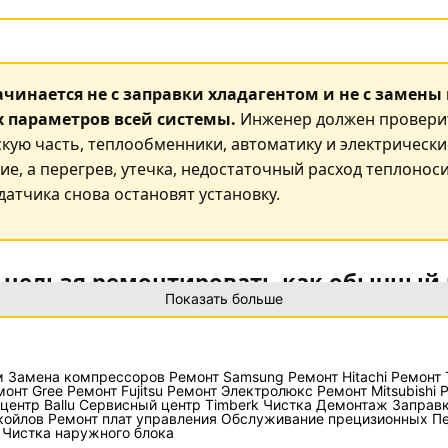
чинается не с заправки хладагентом и не с замены 
 параметров всей системы.
Инженер должен провери
скую часть, теплообменники, автоматику и электрически
ие, а перегрев, утечка, недостаточный расход теплонос
атчика снова остановят установку.
 нельзя ремонтировать как обычный
Показать больше
у или незамерзающий раствор, который переносит холо
рудованию либо вентиляционным установкам. Поэтому 
вызвана другим контуром: компрессор отключается по в
м
Замена компрессоров
Ремонт Samsung
Ремонт Hitachi
Ремонт 
монт Gree
Ремонт Fujitsu
Ремонт Электролюкс
Ремонт Mitsubishi
Р
ора, по низкому давлению — из-за недостаточного расхо
центр Ballu
Сервисный центр Timberk
Чистка
Демонтаж
Заправ
ю может срабатывать из-за насоса, фильтра или неверн
койлов
Ремонт плат управления
Обслуживание прецизионных
Пе
Чистка наружного блока