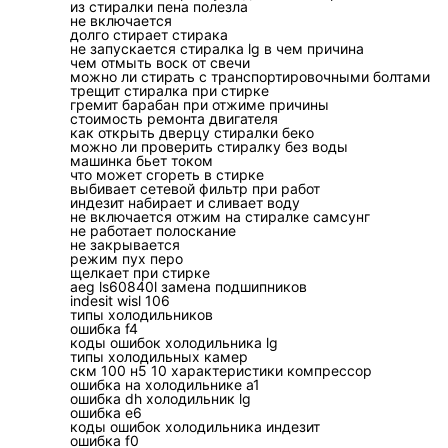
из стиралки пена полезла
Чиллер не
Недоста
не включается
долго стирает стирака
выходит на
теплооб
не запускается стиралка lg в чем причина
режим
воды, н
чем отмыть воск от свечи
можно ли стирать с транспортировочными болтами
трещит стиралка при стирке
гремит барабан при отжиме причины
стоимость ремонта двигателя
Остановка
Грязный
как открыть дверцу стиралки беко
можно ли проверить стиралку без воды
по высокому
вентиля
машинка бьет током
давлению
наружно
что может сгореть в стирке
выбивает сетевой фильтр при работ
хладаге
индезит набирает и сливает воду
не включается отжим на стиралке самсунг
не работает полоскание
Остановка
Утечка,
не закрывается
по низкому
неиспра
режим пух перо
щелкает при стирке
давлению
расход 
aeg ls60840l замена подшипников
indesit wisl 106
типы холодильников
Обмерзание
Слабый 
ошибка f4
коды ошибок холодильника lg
испарителя
концент
типы холодильных камер
датчика
скм 100 н5 10 характеристики компрессор
ошибка на холодильнике а1
ошибка dh холодильник lg
Компрессор
Жидкий 
ошибка e6
коды ошибок холодильника индезит
шумит или
дефицит
ошибка f0