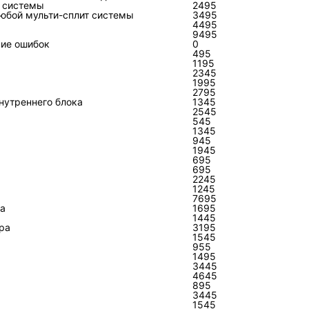
вления
т системы
2495
любой мульти-сплит системы
3495
4495
9495
ние ошибок
0
ых работ по узлам чиллера
495
1195
2345
ется дефектовкой. В холодильном контуре это поиск и у
1995
еля, вакуумирование, дозирование хладагента по масс
2795
нутреннего блока
1345
ли электронного расширительного вентиля. В электрич
2545
545
ных соединений, замена контакторов, реле, защитных у
1345
945
тов управления. В гидравлике — очистка фильтров, удал
1945
695
, арматуры и реле протока.
695
2245
читается обоснованной после проверки обмоток, изоля
1245
7695
 аварийного режима. После электрического пробоя в ко
ра
1695
1445
азрушения изоляции. Установка нового компрессора без
ра
3195
1545
асла сокращает ресурс новой детали.
955
1495
3445
ена узла: как сравнить варианты без
4645
895
3445
 четырём показателям: подтверждённая причина дефек
1545