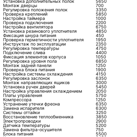
Установка дополнительных полок
5650
защита по току. Его нужно расшифровывать
Монтаж дверцы
700
Регулировка положения полок
3350
по конкретной серии.
Проверка креплений
5850
Настройка таймера
1000
Проверка подключения
2200
Настройка вентилятора
6750
Установка резинового уплотнителя
4850
Фиксация шнура питания
450
Почему из внутреннего блока Toshiba
Проверка герметичности уплотнителя
1950
течёт вода?
Инструктаж по эксплуатации
2350
Регулировка температуры
4750
Подключение слива
4400
Чаще всего вода течёт из-за забитого дренажа,
Фиксация элементов корпуса
1050
Регулировка уровня пола
неправильного уклона шланга, загрязнённого
6850
Монтаж задней панели
1250
испарителя или повреждения ванны
Проверка блока питания
1900
Настройка системы охлаждения
4150
конденсата. Если просто убрать воду, причина
Регулировка заслонок
6350
останется.
Монтаж направляющих ящиков
3000
Установка ручек дверей
5450
Настройка управления охлаждением
2050
Платы управления
5750
Компрессора
1250
Устранение утечки фреона
6350
Когда нужна замена компрессора
Замена испарителя
6300
Системы оттайки
3250
кондиционера Toshiba?
Восстановление теплообменника
3850
Электропроводки
2900
Замена нужна, когда измерения
Датчика температуры
5200
Замена фильтра-осушителя
750
подтверждают неисправность компрессора:
Блока питания
5500