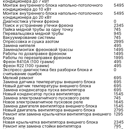
Замен
Измерения подтверждают
Сопротивления,
кондиционера до 7 кВт
Монтаж внутреннего блока напольно-потолочного
5495
а
неисправность компрессора,
изоляцию, масло,
кондиционера до 10 кВт
компр
а контур может работать
плату инвертора
Монтаж внутреннего блока напольно-потолочного
5495
кондиционера до 20 кВт
ессора
Диагностика утечки фреона
0
Поиск и устранение утечки фреона
2345
Пайка медной трубы за одну точку
745
Перевальцовка медной трубы
945
Вакуумирование системы
745
Опрессовка и сушка азотом
2995
Под капотом: нюансы схем
Замена ниппеля
495
Замена/монтаж фреоновой трассы
1495
Toshiba
Работы по дозаправке фреоном
1495
Работы по перезаправке фреоном
1995
Первый нюанс — код ошибки в Toshiba
Фреон R410A (100 грамм)
495
Фреон R22 (100 грамм)
495
часто показывает участок контроля, а не
Экспресс-диагностика без разборки блока и
0
считывание ошибок
готовый список деталей под замену.
Мелкий ремонт
695
Например, ошибка по датчику требует
Замена датчика температуры внешнего блока
695
Новый датчик температуры внешнего блока
695
проверки самого датчика, разъёма,
Замена конденсатора пуска вентилятора
695
Новый конденсатор пуска вентилятора
проводки и платы.
1545
Замена электромагнитного пускового реле
745
Новое электромагнитное пусковое реле
1645
Второй нюанс — инверторный
Замена двигателя вентилятора внешнего блока
1545
Новый двигатель вентилятора внешнего блока
2795
компрессор нельзя полноценно проверить
Ремонт или замена крыльчатки вентилятора внешнего
1295
«прямым включением» как простой
блока
Новая крыльчатка вентилятора внешнего блока
2345
двигатель. Для него важны силовой
Ремонт или замена стойки вентилятора
795