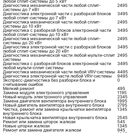
любой сплит-системы до 5 кВт
или ошибкой монтажа трассы.
Диагностика механической части любой сплит-
2495
системы до 7 кВт
Диагностика электронной части с разборкой блоков
3495
Диагностические данные,
любой сплит-системы до 7 кВт
которые отделяют ремонт от
Диагностика механической части любой сплит-
2495
системы до 10 кВт
обслуживания
Диагностика с разборкой блоков электронной части
3495
любой сплит-системы до 10 кВт
Диагностика механической части любой сплит-
2495
Цифры в ремонте нужны не для вида, а для
системы до 20 кВт
Диагностика электронной части с разборкой блоков
проверки причинно-следственной связи.
3495
любой сплит-системы до 20 кВт
Нельзя оценить холодильный контур только
Диагностика механической части любой мульти-сплит
2495
системы
ладонью на выходе воздуха, а плату — только
Диагностика с разборкой блоков электронной части
3495
по мигающему индикатору.
любой мульти-сплит системы
Диагностика механической части любой VRV-системы
4495
Диагностика электронной части любой VRV-системы
9495
Экспресс-диагностика без разборки блока и
0
Параметр
Рабочий ориентир
Инструмент
считывание ошибок
Мелкий ремонт
495
Замена модуля электронного управления
1195
Новый модуль электронного управления
2345
Перепад
Обычно около 7–12 °C
Два термоме
Замена двигателя вентилятора внутреннего блока
1995
температуры
при чистом фильтре и
или электро
Новый двигатель вентилятора внутреннего блока
2795
Чистка, ремонт или замена крыльчатки вентилятора
1345
на внутреннем
корректном режиме
термометр с
внутреннего блока
блоке
датчиками
Новая крыльчатка вентилятора внутреннего блока
2545
Ремонт или замена шторок жалюзи
545
Новые шторки жалюзи
1345
Ток
Сравнивается с
Токовые кле
Ремонт или замена двигателя жалюзи
945