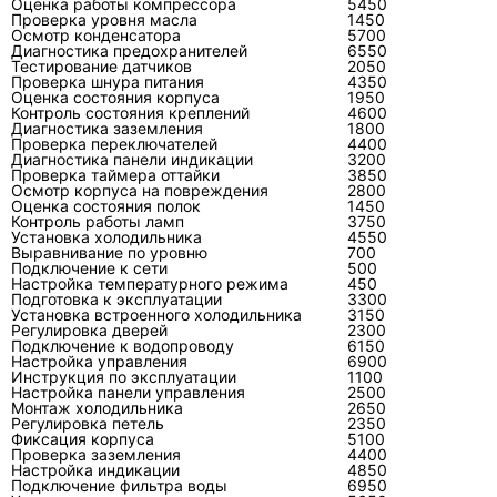
Оценка работы компрессора
5450
Проверка уровня масла
1450
Осмотр конденсатора
5700
Диагностика предохранителей
6550
Тестирование датчиков
2050
Проверка шнура питания
4350
Можно ли просто заправить
Оценка состояния корпуса
1950
Контроль состояния креплений
4600
кондиционер Тошиба фреоном?
Диагностика заземления
1800
Проверка переключателей
4400
Можно только после подтверждения нехватки
Диагностика панели индикации
3200
Проверка таймера оттайки
3850
хладагента и проверки герметичности. Если
Осмотр корпуса на повреждения
2800
не найти утечку, фреон снова уйдёт, а
Оценка состояния полок
1450
Контроль работы ламп
3750
компрессор продолжит работать с
Установка холодильника
4550
Выравнивание по уровню
700
повышенной нагрузкой.
Подключение к сети
500
Настройка температурного режима
450
Подготовка к эксплуатации
3300
Установка встроенного холодильника
3150
Регулировка дверей
2300
Подключение к водопроводу
6150
Что означает мигание индикатора на
Настройка управления
6900
кондиционере Toshiba?
Инструкция по эксплуатации
1100
Настройка панели управления
2500
Монтаж холодильника
2650
Мигание обычно связано с кодом
Регулировка петель
2350
самодиагностики. Код указывает направление
Фиксация корпуса
5100
Проверка заземления
4400
поиска: датчик, связь между блоками,
Настройка индикации
4850
Подключение фильтра воды
6950
вентилятор, инвертор, компрессор или