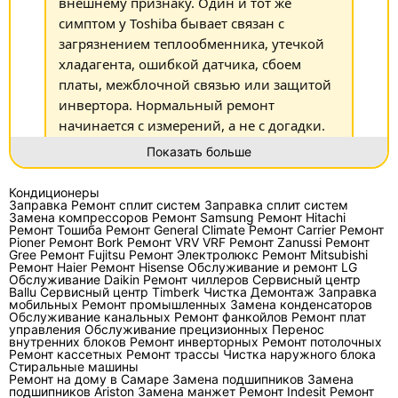
внешнему признаку. Один и тот же
симптом у Toshiba бывает связан с
загрязнением теплообменника, утечкой
хладагента, ошибкой датчика, сбоем
платы, межблочной связью или защитой
инвертора. Нормальный ремонт
начинается с измерений, а не с догадки.
Показать больше
Почему кондиционер Toshiba
Кондиционеры
Заправка
Ремонт сплит систем
Заправка сплит систем
ломается не по одной причине?
Замена компрессоров
Ремонт Samsung
Ремонт Hitachi
Ремонт Тошиба
Ремонт General Climate
Ремонт Carrier
Ремонт
Pioner
Ремонт Bork
Ремонт VRV VRF
Ремонт Zanussi
Ремонт
В сплит-системе Toshiba несколько узлов
Gree
Ремонт Fujitsu
Ремонт Электролюкс
Ремонт Mitsubishi
работают как одна цепочка: компрессор,
Ремонт Haier
Ремонт Hisense
Обслуживание и ремонт LG
Обслуживание Daikin
Ремонт чиллеров
Сервисный центр
вентиляторы, теплообменники, датчики
Ballu
Сервисный центр Timberk
Чистка
Демонтаж
Заправка
мобильных
Ремонт промышленных
Замена конденсаторов
температуры, электронный расширительный
Обслуживание канальных
Ремонт фанкойлов
Ремонт плат
узел, дренаж и плата управления. Если один
управления
Обслуживание прецизионных
Перенос
внутренних блоков
Ремонт инверторных
Ремонт потолочных
участок выходит из рабочего режима,
Ремонт кассетных
Ремонт трассы
Чистка наружного блока
Стиральные машины
автоматика может остановить весь
Ремонт на дому в Самаре
Замена подшипников
Замена
кондиционер, хотя видимый симптом будет
подшипников Ariston
Замена манжет
Ремонт Indesit
Ремонт