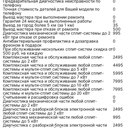
Предварительная диагностика неисправности по
0
системы?
телефону
Точная стоимость деталей для Вашей модели по
0
телефону
Инверторная Toshiba управляет
Выезд мастера при выполнении ремонта
0
производительностью компрессора через
Гарантия 24 месяца на выполненные работы
0
Выезд за город более 5 км (за 1 км)
35
электронный силовой модуль, поэтому
Выезд мастера при отказе от ремонта
500
Диагностика механической части сплит-системы до 2
диагностика шире, чем у простых систем с
995
кВт при отказе от ремонта
прямым пуском. Здесь проверяют не только
Антибактериальная профилактика и дозаправка
0
фреоном в подарок
наличие питания и давление, но и цепи
При обслуживании нескольких сплит-систем скидка от
0
связи, датчики, силовые ключи, токи,
500 руб. на каждую
Комплексная чистка и обслуживание любой сплит-
2495
сопротивления обмоток и реакцию платы на
системы до 2 кВт
Комплексная чистка и обслуживание любой сплит-
4495
команды.
системы и мульти-сплит системы до 5 кВт
Комплексная чистка и обслуживание любой сплит-
5995
Главная ошибка — считать, что инвертор «не
системы и мульти-сплит системы до 7 кВт
Комплексная чистка и обслуживание любой сплит-
7995
работает», если компрессор не запустился
системы и мульти-сплит системы до 10 кВт
Комплексная чистка и обслуживание любой сплит-
7995
сразу. У таких систем запуск зависит от
системы и мульти-сплит системы до 20 кВт
температур, режима, сигналов датчиков и
Считывание и расшифровка ошибок
0
Диагностика механической части любой сплит-
0
защит. Перед заменой дорогого узла мастер
системы до 2 кВт
Диагностика с разборкой блоков электронной части
2495
должен подтвердить, что блокировка не
любой сплит-системы до 2 кВт
вызвана грязным теплообменником,
Диагностика механической части любой сплит-
995
системы до 5 кВт
нарушенной связью, просадкой напряжения
Диагностика с разборкой блоков электронной части
2495