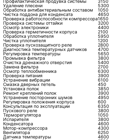
Профилактическая продувка системы
3150
Удаление плесени
5300
а когда достаточно
Обработка антибактериальным составом
1050
обслуживания?
Чистка поддона для конденсата
4650
Проверка работоспособности компрессора
1650
Проверка системы оттайки
3200
Обслуживания обычно достаточно, если
Осмотр электроники
4400
Проверка герметичности корпуса
2100
кондиционер работает, но поток воздуха стал
Обработка уплотнителя
5950
слабее, появился запах, фильтры грязные, а
Чистка уплотнителя
1200
Проверка пускозащитного реле
2800
ошибок и остановок нет. Ремонт нужен, если
Диагностика температурных датчиков
4700
Регулировка температуры
5650
Toshiba не запускает наружный блок,
Промывка фильтра
3800
выбивает питание, показывает код ошибки,
Очистка дренажного отверстия
5400
Замена фильтра
2700
течёт после прочистки, не держит заправку,
Осмотр теплообменника
6300
Проверка питания
шумит компрессор или заметны следы масла
3900
Устранение вибрации
6100
на соединениях.
Смазка дверных петель
450
Установка полок
3850
Ремонт креплений полок
3900
Самостоятельно можно промыть съёмные
Устранение посторонних шумов
4950
фильтры и проверить настройки пульта. Лезть
Регулировка положения корпуса
600
Консультация по эксплуатации
6350
в холодильный контур, плату, компрессор,
Пускового реле
3800
Терморегулятора
1050
межблочное соединение и дренаж под
Испарителя
3800
давлением без инструмента нерационально.
Конденсатора
4600
Мотор-компрессора
4300
Здесь ошибка часто повреждает соседние
Вентилятора
6250
Датчика температуры
4600
узлы и делает последующую диагностику