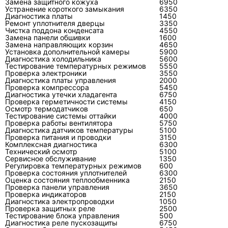
Замена защитного кожуха
6950
Ремонт плат управления кондиционеров
Устранение короткого замыкания
6350
Диагностика платы
1450
Замена конденсаторов кондиционеров
Ремонт уплотнителя дверцы
3350
Чистка поддона конденсата
4550
Замена панели обшивки
1600
Ремонт трассы кондиционеров
Замена направляющих корзин
4650
Установка дополнительной камеры
5900
Чистка наружного блока кондиционеров
Диагностика холодильника
5600
Тестирование температурных режимов
5550
Проверка электроники
3550
Диагностика платы управления
2000
FAQ
Проверка компрессора
5450
Диагностика утечки хладагента
6750
Проверка герметичности системы
4150
Осмотр термодатчиков
650
Тестирование системы оттайки
4000
Проверка работы вентилятора
5750
Почему кондиционер Toshiba не
Диагностика датчиков температуры
5100
Проверка питания и проводки
3150
охлаждает?
Комплексная диагностика
6300
Технический осмотр
5100
Причина может быть в грязных фильтрах,
Сервисное обслуживание
1350
Регулировка температурных режимов
600
загрязнённом теплообменнике, утечке
Проверка состояния уплотнителей
6300
Оценка состояния теплообменника
хладагента, неисправном вентиляторе,
2150
Проверка панели управления
3650
датчике, плате или компрессоре. Точно
Проверка индикаторов
2150
Диагностика электропроводки
1050
разделить эти варианты можно только после
Проверка защитных реле
2500
замера температуры, давления, тока и
Тестирование блока управления
500
Диагностика реле пускозащиты
6750
проверки ошибок.