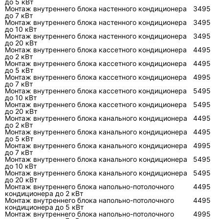
до 5 кВт
решение. Ниже показано, чем отличаются
Монтаж внутреннего блока настенного кондиционера
3495
работы по цели, рискам и признакам, что
до 7 кВт
Монтаж внутреннего блока настенного кондиционера
3495
решение выбрано правильно.
до 10 кВт
Монтаж внутреннего блока настенного кондиционера
3495
до 20 кВт
Реше
Когда уместно
Что обязательн
Монтаж внутреннего блока кассетного кондиционера
4495
до 2 кВт
ние
проверить
Монтаж внутреннего блока кассетного кондиционера
4495
до 5 кВт
Монтаж внутреннего блока кассетного кондиционера
Чистка
Есть пыль, запах, слабый
Фильтры, испарит
4995
до 7 кВт
конди
поток, загрязнение
наружный
Монтаж внутреннего блока кассетного кондиционера
5495
ционе
крыльчатки или радиатора
теплообменник, 
до 10 кВт
Монтаж внутреннего блока кассетного кондиционера
5495
ра
до 20 кВт
Монтаж внутреннего блока канального кондиционера
4495
Запра
Подтверждена нехватка
Герметичность,
до 2 кВт
Монтаж внутреннего блока канального кондиционера
4495
вка
фреона и устранена утечка
вальцовки,
до 5 кВт
хладаг
вакуумирование,
Монтаж внутреннего блока канального кондиционера
4995
до 7 кВт
ентом
заправки
Монтаж внутреннего блока канального кондиционера
5495
до 10 кВт
Ремон
Есть подтверждённая
Питание, компрес
Монтаж внутреннего блока канального кондиционера
5495
до 20 кВт
т
неисправность силовой или
вентиляторы, дат
Монтаж внутреннего блока напольно-потолочного
4495
платы
управляющей цепи
следы влаги и пе
кондиционера до 2 кВт
Монтаж внутреннего блока напольно-потолочного
4495
кондиционера до 5 кВт
Монтаж внутреннего блока напольно-потолочного
4995