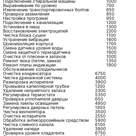
Подключение стиральной машины
1000
Цена детали — только часть ремонта. В итог
Выравнивание по уровню
700
Извлечение транспортировочных болтов
650
входят поиск причины, доступ к наружному
Проверка заземления
850
Настройка программ
950
блоку, демонтаж кожуха, проверка трассы,
Подключение к канализации
1200
восстановление соединений,
Установка в нишу
1300
Восстановление электроцепей
2200
вакуумирование, расходные материалы и
Чистка блока сушки
1100
Устранение вибрации
1800
контрольный запуск. Дешёвая замена без
Шумоизоляция корпуса
1700
проверки может быть дороже, если через
Смена датчика уровня воды
1500
Смена защитного термодатчика
1600
несколько запусков сгорает новый элемент.
Очистка от плесени и запахов
1000
Ремонт люка (петли, замки)
1350
Ремонт платы индикации
Финансово правильный подход простой:
1900
Обслуживание холодильников
сначала подтвердить дефект измерениями,
Очистка конденсатора
6750
Чистка дренажной системы
4000
затем устранить первопричину, после этого
Разморозка испарителя
3900
менять или восстанавливать узел. Если
Промывка капиллярной трубки
1200
Удаление неприятного запаха
2300
компрессор перегревался из-за грязного
Регулировка термостата
5350
Проверка уплотнителя дверцы
650
радиатора, плата пострадала от влаги, а фреон
Замена лампы освещения
4950
ушёл через вальцовку, ремонт должен
Регулировка дверных петель
1950
Чистка вентилятора
3500
закрыть именно эту цепочку, а не только
Очистка испарителя
2550
Обработка антикоррозийным средством
5900
последний видимый симптом.
Чистка сливного канала
6100
Удаление наледи
3900
Проверка уровня хладагента
6750
Когда обращаться к специалисту,