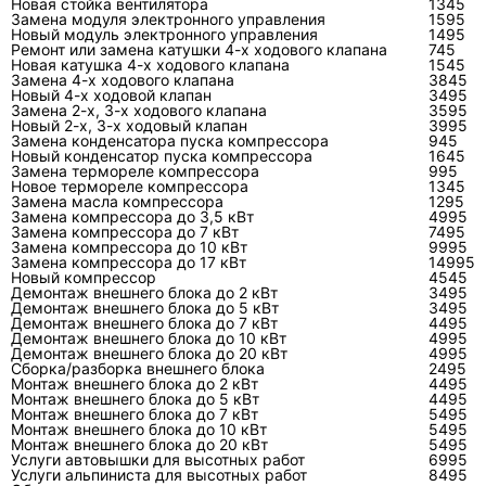
Новая стойка вентилятора
1345
модуль, алгоритм запуска и обратная
Замена модуля электронного управления
1595
связь от датчиков.
Новый модуль электронного управления
1495
Ремонт или замена катушки 4-х ходового клапана
745
Новая катушка 4-х ходового клапана
1545
Третий нюанс — после утечки хладагента
Замена 4-х ходового клапана
3845
Новый 4-х ходовой клапан
3495
корректная заправка делается по массе,
Замена 2-х, 3-х ходового клапана
3595
указанной для модели и длины трассы.
Новый 2-х, 3-х ходовый клапан
3995
Замена конденсатора пуска компрессора
945
Заправка «по давлению» без учёта
Новый конденсатор пуска компрессора
1645
Замена термореле компрессора
995
температуры и режима даёт случайный
Новое термореле компрессора
1345
результат.
Замена масла компрессора
1295
Замена компрессора до 3,5 кВт
4995
Замена компрессора до 7 кВт
7495
Четвёртый нюанс — загрязнённый
Замена компрессора до 10 кВт
9995
Замена компрессора до 17 кВт
наружный теплообменник может
14995
Новый компрессор
4545
выглядеть чистым снаружи, но слой пыли
Демонтаж внешнего блока до 2 кВт
3495
Демонтаж внешнего блока до 5 кВт
3495
между ламелями снижает теплоотвод и
Демонтаж внешнего блока до 7 кВт
4495
заставляет систему уходить в защиту.
Демонтаж внешнего блока до 10 кВт
4995
Демонтаж внешнего блока до 20 кВт
4995
Сборка/разборка внешнего блока
2495
Монтаж внешнего блока до 2 кВт
4495
Монтаж внешнего блока до 5 кВт
4495
Монтаж внешнего блока до 7 кВт
5495
Какие данные нужны мастеру до
Монтаж внешнего блока до 10 кВт
5495
выезда?
Монтаж внешнего блока до 20 кВт
5495
Услуги автовышки для высотных работ
6995
Услуги альпиниста для высотных работ
8495
Перед ремонтом полезно назвать модель