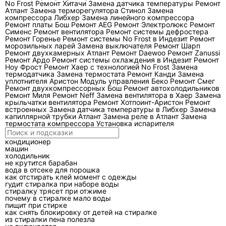
No Frost
Ремонт Хитачи
Замена датчика температуры
Ремонт
нехватки хладагента. Если кондиционер
Атлант
Замена терморегулятора Стинол
Замена
Toshiba слабо охлаждает, это ещё не
компрессора Либхер
Замена линейного компрессора
Ремонт платы Бош
Ремонт AEG
Ремонт Электролюкс
Ремонт
доказывает утечку: такой же эффект дают
Сименс
Ремонт вентилятора
Ремонт системы дефростера
Ремонт Горенье
забитые фильтры, грязный наружный
Ремонт системы No Frost в Индезит
Ремонт
морозильных ларей
Замена выключателя
Ремонт Шарп
радиатор, неработающий вентилятор,
Ремонт двухкамерных Атлант
Ремонт Daewoo
Ремонт Zanussi
Ремонт Ардо
Ремонт системы охлаждения в Индезит
Ремонт
неправильный режим, перегиб трассы или
Ноу Фрост
Ремонт Хаер с технологией No Frost
Замена
ошибка датчика.
термодатчика
Замена термостата
Ремонт Канди
Замена
уплотнителя Аристон
Модуль управления Беко
Ремонт Смег
Ремонт двухкомпрессорных Бош
Ремонт автохолодильников
Правильная диагностика включает осмотр
Ремонт Миля
Ремонт Neff
Замена вентилятора в Хаер
Замена
крыльчатки вентилятора
Ремонт Хотпоинт-Аристон
Ремонт
теплообменников, замер температуры на
встроенных
Замена датчика температуры в Либхер
Замена
входе и выходе внутреннего блока, проверку
капиллярной трубки Атлант
Замена реле в Атлант
Замена
термостата компрессора
Установка испарителя
тока компрессора, давления в контуре,
состояния вальцовок, дренажа, питания и
кондиционер
машин
кодов ошибок. Для инверторных моделей
холодильник
особенно важно смотреть не один параметр, а
не крутится барабан
вода в отсеке для порошка
связку показаний. Инвертор может снижать
как отстирать клей момент с одежды
гудит стиралка при наборе воды
обороты компрессора из-за защиты, и простая
стиралку трясет при отжиме
дозаправка в таком случае не устраняет
почему в стиралке мало воды
пищит при стирке
причину.
как снять блокировку от детей на стиралке
из стиралки пена полезла