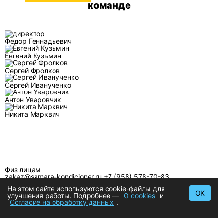
команде
Федор Геннадьевич
Евгений Кузьмин
Сергей Фролков
Сергей Иванученко
Антон Уваровчик
Никита Марквич
Физ лицам
zakaz@samara-kondicioner.ru
+7 (958) 578-70-83
Юр лицам
На этом сайте используются cookie-файлы для
b2b@samara-kondicioner.ru
+7 (958) 578-70-83 (доб. 01)
ОК
улучшения работы. Подробнее —
О cookies
и
Предложения сотрудничества
Согласие на обработку данных
.
info@samara-kondicioner.ru
+7 (958) 578-70-83 (доб. 02)