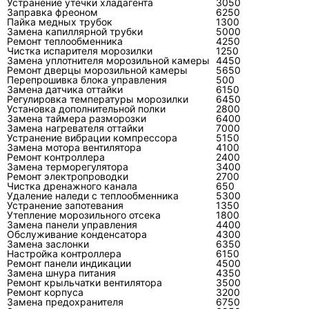
Устранение утечки хладагента
3050
запуска. Для клиента это важнее общих
Заправка фреоном
6250
Пайка медных трубок
1300
обещаний, потому что показывает не
Замена капиллярной трубки
5000
маркетинг, а логику ремонта.
Ремонт теплообменника
4250
Чистка испарителя морозилки
1250
Замена уплотнителя морозильной камеры
4450
Другие услуги
Ремонт дверцы морозильной камеры
5650
Перепрошивка блока управления
500
Замена датчика оттайки
6150
Смежные работы помогают точнее
Регулировка температуры морозилки
6450
Установка дополнительной полки
2800
определить задачу: иногда ремонт Toshiba на
Замена таймера разморозки
6400
практике оказывается чисткой, устранением
Замена нагревателя оттайки
7000
Устранение вибрации компрессора
5150
утечки, заменой конденсатора или
Замена мотора вентилятора
4100
Ремонт контроллера
2400
восстановлением платы управления.
Замена терморегулятора
3400
Ремонт электропроводки
2700
Чистка дренажного канала
650
Заправка кондиционеров
Удаление наледи с теплообменника
5300
Устранение запотевания
1350
Ремонт сплит систем
Утепление морозильного отсека
1800
Замена панели управления
4400
Обслуживание конденсатора
4300
Чистка кондиционеров
Замена заслонки
6350
Настройка контроллера
6150
Ремонт панели индикации
4500
Замена компрессоров
Замена шнура питания
4350
Ремонт крыльчатки вентилятора
3500
Ремонт инверторных кондиционеров
Ремонт корпуса
3200
Замена предохранителя
6750