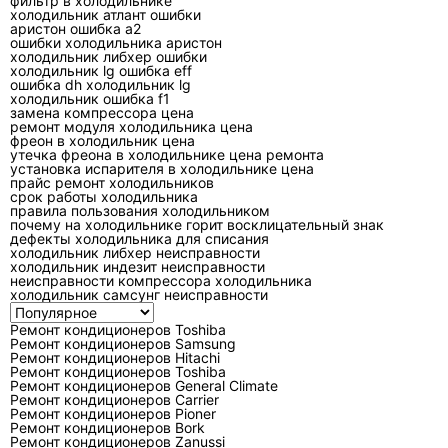
фильтр в холодильнике
плата может уходить в защиту из-за перегрева
холодильник атлант ошибки
аристон ошибка а2
радиатора, а компрессор может не стартовать
ошибки холодильника аристон
из-за силовой части.
холодильник либхер ошибки
холодильник lg ошибка eff
ошибка dh холодильник lg
Таблица ориентиров: симптом,
холодильник ошибка f1
замена компрессора цена
узел, проверка
ремонт модуля холодильника цена
фреон в холодильник цена
утечка фреона в холодильнике цена ремонта
Симптом помогает выбрать направление
установка испарителя в холодильнике цена
проверки, но не заменяет измерения. В
прайс ремонт холодильников
срок работы холодильника
таблице указаны типовые связи, по которым
правила пользования холодильником
почему на холодильнике горит восклицательный знак
мастер отделяет обслуживание от настоящего
дефекты холодильника для списания
ремонта.
холодильник либхер неисправности
холодильник индезит неисправности
неисправности компрессора холодильника
холодильник самсунг неисправности
Симптом
Вероятный
Что проверяют
участок
Ремонт кондиционеров Toshiba
Ремонт кондиционеров Samsung
Слабо
Фильтры,
Температурный пе
Ремонт кондиционеров Hitachi
Ремонт кондиционеров Toshiba
охлаждает
теплообменники,
давление, ток
Ремонт кондиционеров General Climate
хладагент,
компрессора, чист
Ремонт кондиционеров Carrier
Ремонт кондиционеров Pioner
вентилятор
радиаторов
Ремонт кондиционеров Bork
Ремонт кондиционеров Zanussi