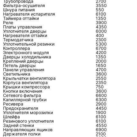
Трубопровода
2700
сложнее.
Фильтра-осушителя
3550
Шнура питания
550
Нагревателя испарителя
6100
Таймера оттайки
Как понять, что работу сделали
1350
Реле
3900
без переделки?
Платы управления
4350
Уплотнителя дверцы
6000
Нагревателя оттайки
400
После ремонта кондиционер должен пройти
Термодатчика
2300
Уплотнительной резинки
5300
контрольный запуск в рабочих режимах.
Контроллера
6700
Проверяют перепад температуры, токи,
Электронного модуля
4200
Дверцы холодильника
1350
отсутствие протечек, стабильность наружного
Креплений дверцы
2000
Петель дверцы
блока, слив конденсата, отсутствие ошибок и
1650
Панели управления
4700
нормальную реакцию на команды пульта.
Светильника
3600
Крыльчатки вентилятора
2550
Если была утечка, должны быть следы поиска
Корпуса вентилятора
2350
места утечки и устранения причины, а не
Крышки компрессора
750
Кнопки включения
3600
только дозаправка.
Сетевого фильтра
6600
Капиллярной трубки
6300
Ресивера
2900
Надёжный признак качественного ремонта —
Предохранителя
4450
мастер может объяснить цепочку: какой
Уплотнителя морозилки
1900
Шлейфа
6100
симптом был, какие измерения получены,
Резинового уплотнителя
6100
Задней стенки
4550
какой узел неисправен, почему выбран
Направляющих ящиков
6900
именно этот способ и что проверено после
Держателя полки
2100