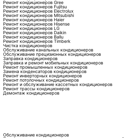
Течёт вода из
Дренаж, ванна
Проходимость дре
Ремонт кондиционеров Gree
Ремонт кондиционеров Fujitsu
внутреннего
конденсата, уклон
положение шланга
Ремонт кондиционеров Electrolux
блока
трассы
загрязнение испар
Ремонт кондиционеров Mitsubishi
Ремонт кондиционеров Haier
Ремонт кондиционеров Hisense
Не запускается
Питание, связь,
Напряжение под
Ремонт кондиционеров LG
наружный
плата, компрессор,
нагрузкой, клеммы
Ремонт кондиционеров Daikin
Ремонт кондиционеров Ballu
блок
вентилятор
ошибки, сопротив
Ремонт кондиционеров Timberk
обмоток
Чистка кондиционеров
Обслуживание канальных кондиционеров
Обслуживание прецизионных кондиционеров
Мигает
Датчики, связь,
Расшифровку кода
Заправка кондиционеров
индикатор или
инвертор, защита
датчиков, разъёмы
Заправка и ремонт мобильных кондиционеров
Ремонт промышленных кондиционеров
появляется код
по току
межблочную лин
Замена конденсаторов кондиционеров
ошибки
Ремонт инверторных кондиционеров
Ремонт потолочных кондиционеров
Ремонт и обслуживание кассетных кондиционеров
Шум,
Вентилятор,
Баланс крыльчатки
Ремонт трассы кондиционеров
вибрация,
подшипники,
крепление блока,
Демонтаж кондиционеров
треск
крепёж,
двигателя, постор
загрязнение
предметы
крыльчатки
Чем ремонт инверторной Toshiba
отличается от обычной сплит-
Обслуживание кондиционеров