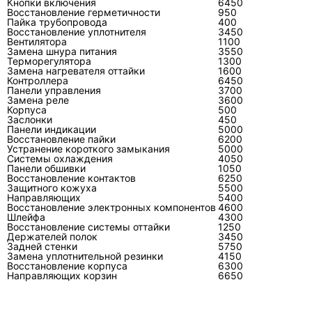
Кнопки включения
6450
проблемы с обмотками, изоляцией, запуском
Восстановление герметичности
950
или механической частью. До замены
Пайка трубопровода
400
Восстановление уплотнителя
3450
проверяют плату, питание, вентилятор,
Вентилятора
1100
Замена шнура питания
3550
состояние контура и причины перегрева.
Терморегулятора
1300
Замена нагревателя оттайки
1600
Контроллера
6450
Панели управления
3700
Замена реле
3600
Корпуса
500
Почему после ремонта нужна
Заслонки
450
контрольная проверка?
Панели индикации
5000
Восстановление пайки
6200
Устранение короткого замыкания
5000
Контрольная проверка показывает, что
Системы охлаждения
4050
устранена не только видимая неисправность,
Панели обшивки
1050
Восстановление контактов
6250
но и её причина. После ремонта смотрят
Защитного кожуха
5500
Направляющих
5400
охлаждение, токи, слив, ошибки, работу
Восстановление электронных компонентов
4600
наружного блока и отсутствие повторных
Шлейфа
4300
Восстановление системы оттайки
1250
защит.
Держателей полок
3450
Задней стенки
5750
Замена уплотнительной резинки
4150
Восстановление корпуса
6300
Направляющих корзин
6650