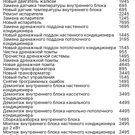
компрессора
шильдиком и
Новый двигатель жалюзи
1945
Замена датчика температуры внутреннего блока
695
сервисными данными
Новый датчик температуры внутреннего блока
695
конкретной модели
Ремонт испарителя
2245
Замена испарителя
1245
Новый испаритель
7695
Давление и
Оценивается с учётом
Манометриче
Замена дренажного поддона настенного
1695
поведение
режима, температуры
коллектор, ве
кондиционера
Новый дренажный поддон настенного кондиционера
1445
хладагента
воздуха и типа фреона
термометр
Замена дренажного поддона потолочного
3195
кондиционера
Напряжение
Для бытовой сети
Мультиметр
Новый дренажный поддон потолочного кондиционера
1545
Чистка дренажной помпы
955
под нагрузкой
ориентируются на 230 В с
Прочистка дренажной системы
1495
допустимым
Замена дренажной помпы
3445
Новая дренажная помпа
4645
отклонением
Замена трансформатора
895
Новый трансформатор
3445
Коды ошибок
Расшифровываются по
Пульт, индика
Новый пульт управления
1545
Снятие программных ошибок
1495
Toshiba
серии и модели блока
сервисный р
Демонтаж внутреннего блока настенного
2495
кондиционера
Демонтаж внутреннего блока кассетного
3495
кондиционера
Демонтаж внутреннего блока канального
4495
Сравнение решений: чистка,
кондиционера
Демонтаж внутреннего блока напольно-потолочного
4495
заправка, ремонт или замена
кондиционера
узла
Сборка/разборка внутреннего блока
1495
Монтаж внутреннего блока настенного кондиционера
2495
до 2 кВт
Одинаковая жалоба не означает одинаковое
Монтаж внутреннего блока настенного кондиционера
2495