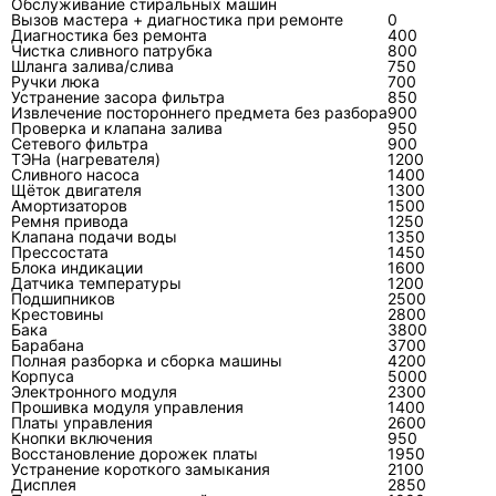
Обслуживание стиральных машин
Вызов мастера + диагностика при ремонте
0
внутреннего и наружного блока, возраст
Диагностика без ремонта
400
оборудования без указания точной даты,
Чистка сливного патрубка
800
Шланга залива/слива
750
длину трассы хотя бы приблизительно,
Ручки люка
700
Устранение засора фильтра
850
последний вид обслуживания, симптомы,
Извлечение постороннего предмета без разбора
900
режим работы и поведение индикаторов.
Проверка и клапана залива
950
Сетевого фильтра
900
Если есть код ошибки, его лучше передать
ТЭНа (нагревателя)
1200
Сливного насоса
1400
полностью, вместе с тем, где он отображается:
Щёток двигателя
1300
на пульте, панели внутреннего блока или
Амортизаторов
1500
Ремня привода
1250
наружной плате.
Клапана подачи воды
1350
Прессостата
1450
Блока индикации
Эти данные не заменяют диагностику, но
1600
Датчика температуры
1200
помогают взять подходящие приборы и
Подшипников
2500
Крестовины
2800
расходники. Для Toshiba это особенно заметно
Бака
3800
при платах, датчиках и вентиляторах: внешне
Барабана
3700
Полная разборка и сборка машины
4200
похожие блоки могут иметь разные разъёмы,
Корпуса
5000
Электронного модуля
2300
номиналы и схемы управления.
Прошивка модуля управления
1400
Платы управления
2600
Кнопки включения
950
Почему нельзя оценивать ремонт
Восстановление дорожек платы
1950
Устранение короткого замыкания
2100
только по цене детали?
Дисплея
2850