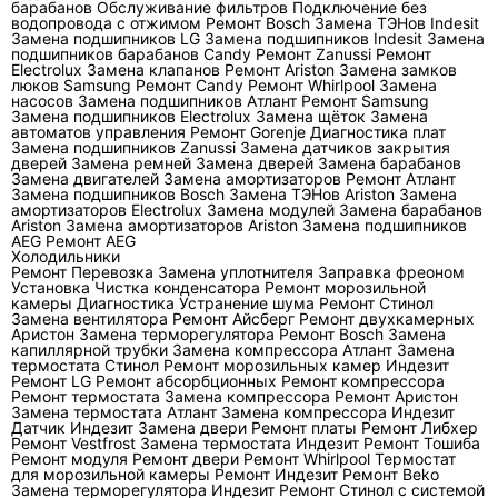
барабанов
Обслуживание фильтров
Подключение без
один: не холодит, мигает индикатор, течёт
водопровода с отжимом
Ремонт Bosch
Замена ТЭНов Indesit
Замена подшипников LG
Замена подшипников Indesit
Замена
вода или не запускается наружный блок.
подшипников барабанов Candy
Ремонт Zanussi
Ремонт
Electrolux
Замена клапанов
Ремонт Ariston
Замена замков
Поэтому вопрос клиента «сколько стоит
люков Samsung
Ремонт Candy
Ремонт Whirlpool
Замена
насосов
Замена подшипников Атлант
Ремонт Samsung
починить кондиционер Toshiba» без
Замена подшипников Electrolux
Замена щёток
Замена
автоматов управления
диагностики имеет только ориентировочный
Ремонт Gorenje
Диагностика плат
Замена подшипников Zanussi
Замена датчиков закрытия
смысл. Мастер сначала разделяет
дверей
Замена ремней
Замена дверей
Замена барабанов
Замена двигателей
Замена амортизаторов
Ремонт Атлант
неисправность на три группы: обслуживание,
Замена подшипников Bosch
Замена ТЭНов Ariston
Замена
холодильный контур и электрическая часть.
амортизаторов Electrolux
Замена модулей
Замена барабанов
Ariston
Замена амортизаторов Ariston
Замена подшипников
Ошибка в этой развилке приводит к
AEG
Ремонт AEG
Холодильники
переделке: кондиционер заправляют без
Ремонт
Перевозка
Замена уплотнителя
Заправка фреоном
поиска утечки, меняют датчик при грязном
Установка
Чистка конденсатора
Ремонт морозильной
камеры
Диагностика
Устранение шума
Ремонт Стинол
теплообменнике или списывают компрессор,
Замена вентилятора
Ремонт Айсберг
Ремонт двухкамерных
Аристон
Замена терморегулятора
Ремонт Bosch
Замена
хотя причина в питании.
капиллярной трубки
Замена компрессора Атлант
Замена
термостата Стинол
Ремонт морозильных камер Индезит
Ремонт LG
Ремонт абсорбционных
Ремонт компрессора
Когда ремонт начинается с
Ремонт термостата
Замена компрессора
Ремонт Аристон
Замена термостата Атлант
Замена компрессора Индезит
диагностики, а не с заправки?
Датчик Индезит
Замена двери
Ремонт платы
Ремонт Либхер
Ремонт Vestfrost
Замена термостата Индезит
Ремонт Тошиба
Заправка фреоном нужна только после
Ремонт модуля
Ремонт двери
Ремонт Whirlpool
Термостат
для морозильной камеры
Ремонт Индезит
Ремонт Beko
проверки герметичности и подтверждения
Замена терморегулятора Индезит
Ремонт Стинол с системой