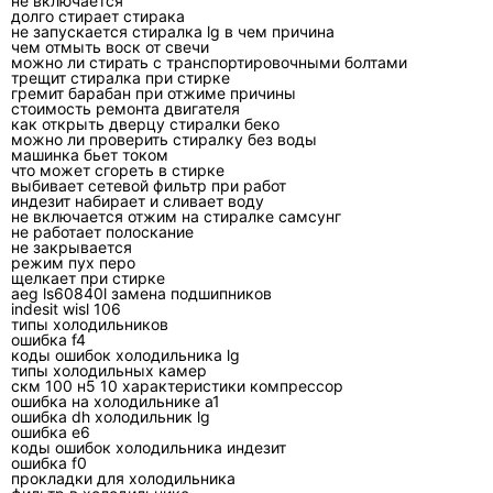
не включается
Что чаще выходит из строя в
долго стирает стирака
не запускается стиралка lg в чем причина
кондиционерах Тошиба?
чем отмыть воск от свечи
можно ли стирать с транспортировочными болтами
трещит стиралка при стирке
Частые неисправности связаны не с
гремит барабан при отжиме причины
названием бренда, а с условиями
стоимость ремонта двигателя
как открыть дверцу стиралки беко
эксплуатации. Грязный теплообменник
можно ли проверить стиралку без воды
машинка бьет током
повышает нагрузку на компрессор, забитый
что может сгореть в стирке
дренаж даёт протечку во внутреннем блоке,
выбивает сетевой фильтр при работ
индезит набирает и сливает воду
плохой контакт в межблочном кабеле
не включается отжим на стиралке самсунг
вызывает ошибки связи, а скачки питания
не работает полоскание
не закрывается
повреждают электронные платы и силовые
режим пух перо
щелкает при стирке
элементы.
aeg ls60840l замена подшипников
indesit wisl 106
У Toshiba много инверторных сплит-систем,
типы холодильников
ошибка f4
поэтому в ремонте часто встречаются плата
коды ошибок холодильника lg
типы холодильных камер
наружного блока, датчики температуры,
скм 100 н5 10 характеристики компрессор
вентилятор, компрессорный модуль,
ошибка на холодильнике а1
ошибка dh холодильник lg
клеммные соединения и цепи связи. Менять
ошибка e6
коды ошибок холодильника индезит
эти узлы без проверки нельзя: датчик может
ошибка f0
показывать ошибку из-за обрыва провода,
прокладки для холодильника